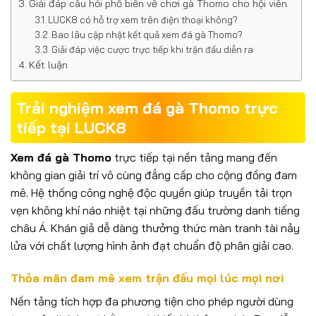
Giải đáp câu hỏi phổ biến về chơi gà Thomo cho hội viên
LUCK8 có hỗ trợ xem trên điện thoại không?
Bao lâu cập nhật kết quả xem đá gà Thomo?
Giải đáp việc cược trực tiếp khi trận đấu diễn ra
Kết luận
Trải nghiệm xem đá gà Thomo trực
tiếp tại LUCK8
Xem đá gà Thomo
trực tiếp tại nền tảng mang đến
không gian giải trí vô cùng đẳng cấp cho cộng đồng đam
mê. Hệ thống công nghệ độc quyền giúp truyền tải trọn
vẹn không khí náo nhiệt tại những đấu trường danh tiếng
châu Á. Khán giả dễ dàng thưởng thức màn tranh tài nảy
lửa với chất lượng hình ảnh đạt chuẩn độ phân giải cao.
Thỏa mãn đam mê xem trận đấu mọi lúc mọi nơi
Nền tảng tích hợp đa phương tiện cho phép người dùng