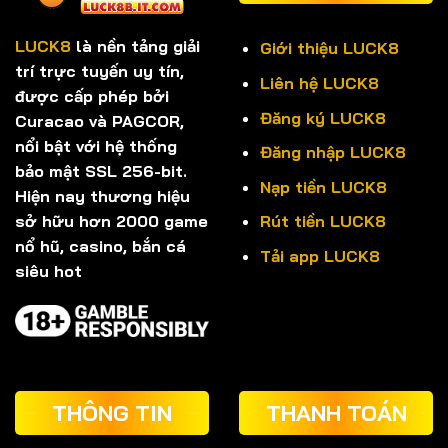
Và
Công
Thức
LUCK8
là nền tảng giải
Giới thiệu LUCK8
Tính
trí trực tuyến uy tín,
Tiền
Liên hệ LUCK8
được cấp phép bởi
Đăng ký LUCK8
Curacao và PAGCOR,
nổi bật với hệ thống
Đăng nhập LUCK8
bảo mật SSL 256-bit.
Nạp tiền LUCK8
Hiện nay thương hiệu
sở hữu hơn 2000 game
Rút tiền LUCK8
nổ hũ, casino, bắn cá
Tải app LUCK8
siêu hot
THÔNG TIN
THANH TOÁN