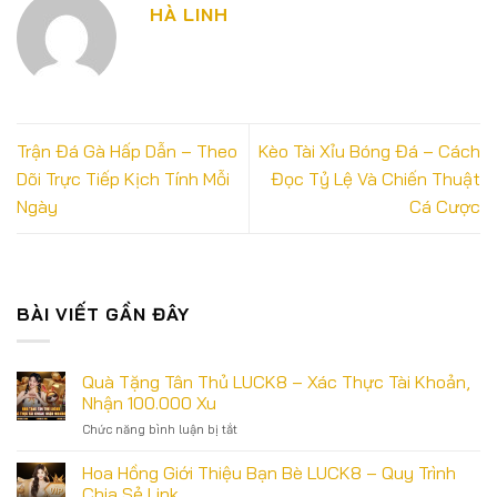
HÀ LINH
Trận Đá Gà Hấp Dẫn – Theo
Kèo Tài Xỉu Bóng Đá – Cách
Dõi Trực Tiếp Kịch Tính Mỗi
Đọc Tỷ Lệ Và Chiến Thuật
Ngày
Cá Cược
BÀI VIẾT GẦN ĐÂY
Quà Tặng Tân Thủ LUCK8 – Xác Thực Tài Khoản,
Nhận 100.000 Xu
ở
Chức năng bình luận bị tắt
Quà
Tặng
Hoa Hồng Giới Thiệu Bạn Bè LUCK8 – Quy Trình
Tân
Chia Sẻ Link