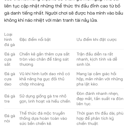
liên tục cập nhật những thể thức thi đấu đỉnh cao từ bồ
gà danh tiếng nhất. Người chơi sẽ được hòa mình vào bầu
không khí náo nhiệt với màn tranh tài nảy lửa.
Loại
hình
Đặc điểm nổi bật
Ưu điểm khi đặt cược
đá gà
Đá gà
Chiến kê gắn thêm cựa sắt
Trận đấu diễn ra rất
cựa
tròn vào chân để tăng sát
nhanh, kịch tính và dễ
sắt
thương.
sinh lời.
Đá gà
Vũ khí hình lưỡi dao nhỏ có
Mang lại cảm giác hồi
cựa
khả năng hạ gục đối thủ
hộp, mãn nhãn với những
dao
chớp nhoáng.
pha lật kèo.
Đòn đánh nhanh nhẹn,
Đá gà
Sử dụng giống gà tre nhỏ
đẹp mắt, tần suất ra đòn
tre
gọn, linh hoạt và hiếu chiến.
liên tục.
Thể thức đá mộc truyền
Thời gian thi đấu dài, phù
Đá gà
thống dựa hoàn toàn vào
hợp để phân tích kỹ
nòi
sức bền chiến kê.
chiến thuật.