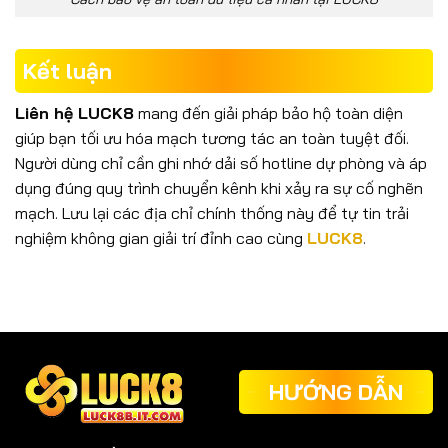
Kết luận
Liên hệ LUCK8
mang đến giải pháp bảo hộ toàn diện
giúp bạn tối ưu hóa mạch tương tác an toàn tuyệt đối.
Người dùng chỉ cần ghi nhớ dải số hotline dự phòng và áp
dụng đúng quy trình chuyển kênh khi xảy ra sự cố nghẽn
mạch. Lưu lại các địa chỉ chính thống này để tự tin trải
nghiệm không gian giải trí đỉnh cao cùng
LUCK8
.
HƯỚNG DẪN