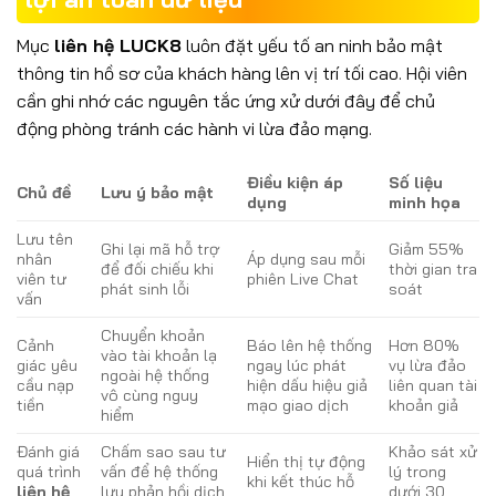
Mục
liên hệ LUCK8
luôn đặt yếu tố an ninh bảo mật
thông tin hồ sơ của khách hàng lên vị trí tối cao. Hội viên
cần ghi nhớ các nguyên tắc ứng xử dưới đây để chủ
động phòng tránh các hành vi lừa đảo mạng.
Điều kiện áp
Số liệu
Chủ đề
Lưu ý bảo mật
dụng
minh họa
Lưu tên
Ghi lại mã hỗ trợ
Giảm 55%
nhân
Áp dụng sau mỗi
để đối chiếu khi
thời gian tra
viên tư
phiên Live Chat
phát sinh lỗi
soát
vấn
Chuyển khoản
Cảnh
Báo lên hệ thống
Hơn 80%
vào tài khoản lạ
giác yêu
ngay lúc phát
vụ lừa đảo
ngoài hệ thống
cầu nạp
hiện dấu hiệu giả
liên quan tài
vô cùng nguy
tiền
mạo giao dịch
khoản giả
hiểm
Đánh giá
Chấm sao sau tư
Khảo sát xử
Hiển thị tự động
quá trình
vấn để hệ thống
lý trong
khi kết thúc hỗ
liên hệ
lưu phản hồi dịch
dưới 30