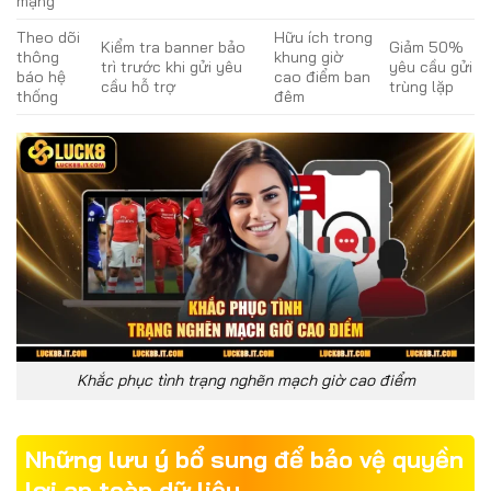
mạng
Theo dõi
Hữu ích trong
Kiểm tra banner bảo
Giảm 50%
thông
khung giờ
trì trước khi gửi yêu
yêu cầu gửi
báo hệ
cao điểm ban
cầu hỗ trợ
trùng lặp
thống
đêm
Khắc phục tình trạng nghẽn mạch giờ cao điểm
Những lưu ý bổ sung để bảo vệ quyền
lợi an toàn dữ liệu