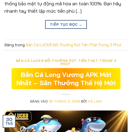
thống bảo mật tự động mã hóa an toàn 100%. Bạn hãy
nhanh tay thiết lập mức tiền phù […]
TIẾP TỤC ĐỌC
→
Đăng trong
Bắn Cá LUCK8 Đổi Thưởng Rút Tiền Thật Trong 3 Phút
BẮN CÁ LUCK8 ĐỔI THƯỞNG RÚT TIỀN THẬT TRONG 3
PHÚT
Bắn Cá Long Vương APK Mới
Nhất – Săn Thưởng Thế Hệ Mới
ĐĂNG VÀO
30 THÁNG 5, 2026
BỞI
HÀ LINH
30
Th5