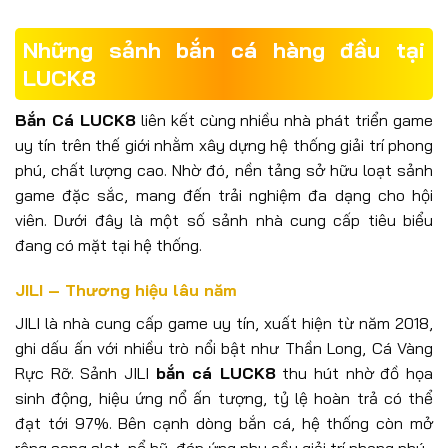
Những sảnh bắn cá hàng đầu tại
LUCK8
Bắn Cá LUCK8
liên kết cùng nhiều nhà phát triển game
uy tín trên thế giới nhằm xây dựng hệ thống giải trí phong
phú, chất lượng cao. Nhờ đó, nền tảng sở hữu loạt sảnh
game đặc sắc, mang đến trải nghiệm đa dạng cho hội
viên. Dưới đây là một số sảnh nhà cung cấp tiêu biểu
đang có mặt tại hệ thống.
JILI – Thương hiệu lâu năm
JILI là nhà cung cấp game uy tín, xuất hiện từ năm 2018,
ghi dấu ấn với nhiều trò nổi bật như Thần Long, Cá Vàng
Rực Rỡ. Sảnh JILI
bắn cá LUCK8
thu hút nhờ đồ họa
sinh động, hiệu ứng nổ ấn tượng, tỷ lệ hoàn trả có thể
đạt tới 97%. Bên cạnh dòng bắn cá, hệ thống còn mở