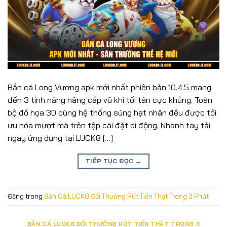
Bắn cá Long Vương apk mới nhất phiên bản 10.4.5 mang
đến 3 tính năng nâng cấp vũ khí tối tân cực khủng. Toàn
bộ đồ họa 3D cùng hệ thống súng hạt nhân đều được tối
ưu hóa mượt mà trên tệp cài đặt di động. Nhanh tay tải
ngay ứng dụng tại LUCK8 […]
TIẾP TỤC ĐỌC
→
Đăng trong
Bắn Cá LUCK8 Đổi Thưởng Rút Tiền Thật Trong 3 Phút
BẮN CÁ LUCK8 ĐỔI THƯỞNG RÚT TIỀN THẬT TRONG 3