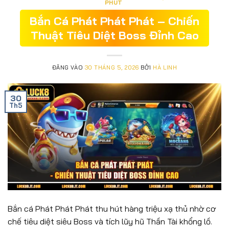
PHÚT
Bắn Cá Phát Phát Phát – Chiến
Thuật Tiêu Diệt Boss Đỉnh Cao
ĐĂNG VÀO
30 THÁNG 5, 2026
BỞI
HÀ LINH
30
Th5
Bắn cá Phát Phát Phát thu hút hàng triệu xạ thủ nhờ cơ
chế tiêu diệt siêu Boss và tích lũy hũ Thần Tài khổng lồ.