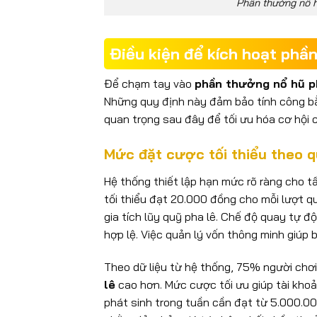
Phần thưởng nổ h
Điều kiện để kích hoạt phầ
Để chạm tay vào
phần thưởng nổ hũ p
Những quy định này đảm bảo tính công bằ
quan trọng sau đây để tối ưu hóa cơ hội 
Mức đặt cược tối thiểu theo q
Hệ thống thiết lập hạn mức rõ ràng cho t
tối thiểu đạt 20.000 đồng cho mỗi lượt q
gia tích lũy quỹ pha lê. Chế độ quay tự 
hợp lệ. Việc quản lý vốn thông minh giúp b
Theo dữ liệu từ hệ thống, 75% người chơ
lê
cao hơn. Mức cược tối ưu giúp tài kho
phát sinh trong tuần cần đạt từ 5.000.000