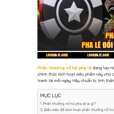
Phần thưởng nổ hũ pha lê
đang tạo nê
chính thức kích hoạt siêu phẩm này cho c
tranh tài mỗi ngày. Hãy chuẩn bị tinh thầ
MỤC LỤC
Phần thưởng nổ hũ pha lê là gì?
Điều kiện để kích hoạt phần thưởng nổ hũ