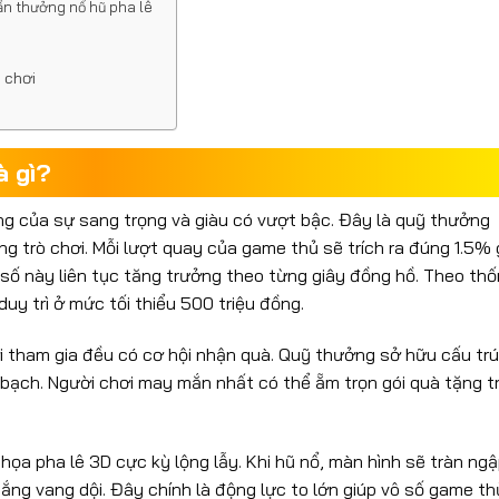
ần thưởng nổ hũ pha lê
 chơi
à gì?
ng của sự sang trọng và giàu có vượt bậc. Đây là quỹ thưởng
ng trò chơi. Mỗi lượt quay của game thủ sẽ trích ra đúng 1.5% 
số này liên tục tăng trưởng theo từng giây đồng hồ. Theo th
duy trì ở mức tối thiểu 500 triệu đồng.
 tham gia đều có cơ hội nhận quà. Quỹ thưởng sở hữu cấu tr
bạch. Người chơi may mắn nhất có thể ẵm trọn gói quà tặng tr
ọa pha lê 3D cực kỳ lộng lẫy. Khi hũ nổ, màn hình sẽ tràn ng
ắng vang dội. Đây chính là động lực to lớn giúp vô số game th