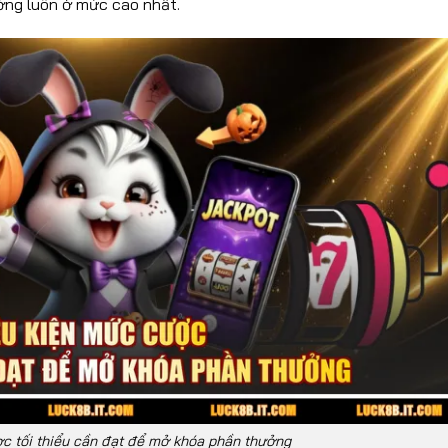
ởng luôn ở mức cao nhất.
c tối thiểu cần đạt để mở khóa phần thưởng