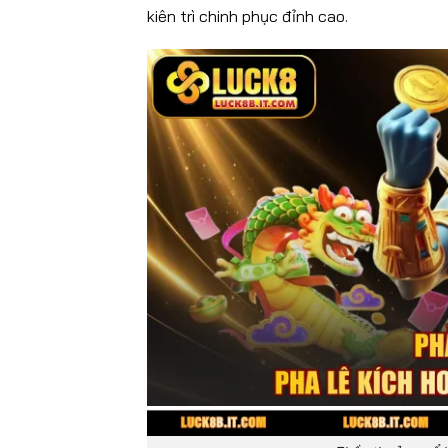
kiên trì chinh phục đỉnh cao.