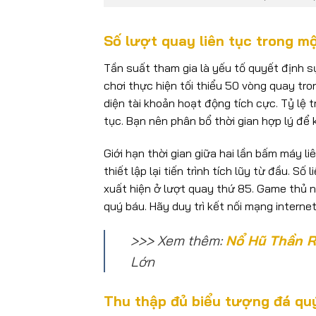
Số lượt quay liên tục trong m
Tần suất tham gia là yếu tố quyết định s
chơi thực hiện tối thiểu 50 vòng quay tr
diện tài khoản hoạt động tích cực. Tỷ lệ
tục. Bạn nên phân bổ thời gian hợp lý để
Giới hạn thời gian giữa hai lần bấm máy liê
thiết lập lại tiến trình tích lũy từ đầu. 
xuất hiện ở lượt quay thứ 85. Game thủ n
quý báu. Hãy duy trì kết nối mạng interne
>>> Xem thêm:
Nổ Hũ Thần 
Lớn
Thu thập đủ biểu tượng đá quý