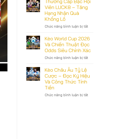
Thưởng Cấp Bậc Hội
Giới
Tài
Viên LUCK8 – Tăng
Thiệu
Khoản,
Hạng Nhận Quà
Bạn
Nhận
Khổng Lồ
Bè
100.000
LUCK8
Xu
ở
Chức năng bình luận bị tắt
–
Thưởng
Quy
Cấp
Kèo World Cup 2026
Trình
Bậc
Và Chiến Thuật Đọc
Chia
Hội
Odds Siêu Chính Xác
Sẻ
Viên
Link
ở
Chức năng bình luận bị tắt
LUCK8
Kèo
–
World
Tăng
Kèo Châu Âu Tỷ Lệ
Cup
Hạng
Cược – Đọc Ký Hiệu
2026
Nhận
Và Công Thức Tính
Và
Quà
Tiền
Chiến
Khổng
Thuật
Lồ
ở
Chức năng bình luận bị tắt
Đọc
Kèo
Odds
Châu
Siêu
Âu
Chính
Tỷ
Xác
Lệ
Cược
–
Đọc