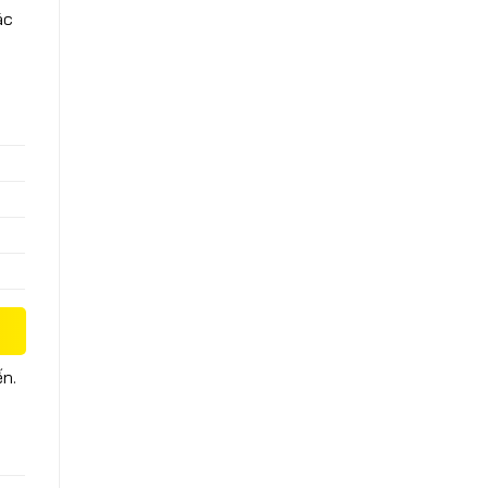
ác
ến.