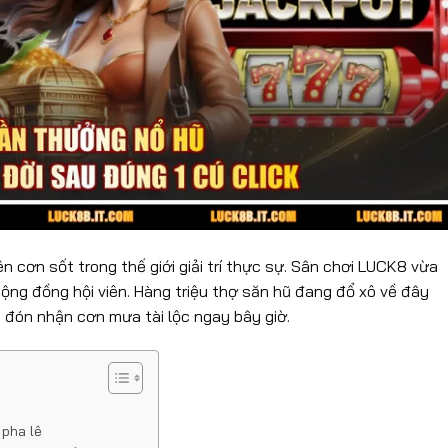
n cơn sốt trong thế giới giải trí thực sự. Sân chơi LUCK8 vừa
ộng đồng hội viên. Hàng triệu thợ săn hũ đang đổ xô về đây
n đón nhận cơn mưa tài lộc ngay bây giờ.
 pha lê