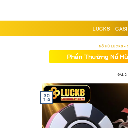
Bỏ
qua
nội
dung
LUCK8
CAS
NỔ HŨ LUCK8 -
Phần Thưởng Nổ Hũ 
ĐĂNG
30
Th5