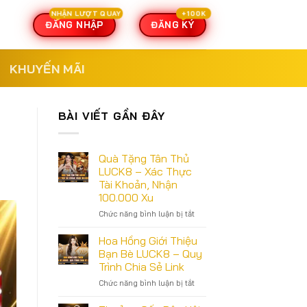
ĐĂNG NHẬP
ĐĂNG KÝ
KHUYẾN MÃI
BÀI VIẾT GẦN ĐÂY
Quà Tặng Tân Thủ
LUCK8 – Xác Thực
Tài Khoản, Nhận
100.000 Xu
ở
Chức năng bình luận bị tắt
Quà
Tặng
Hoa Hồng Giới Thiệu
Tân
Bạn Bè LUCK8 – Quy
Thủ
Trình Chia Sẻ Link
LUCK8
ở
Chức năng bình luận bị tắt
–
Hoa
Xác
Hồng
Thực