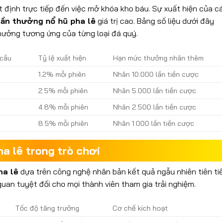
 định trực tiếp đến việc mở khóa kho báu. Sự xuất hiện của c
ần thưởng nổ hũ pha lê
giá trị cao. Bảng số liệu dưới đây
 thưởng tương ứng của từng loại đá quý.
 cầu
Tỷ lệ xuất hiện
Hạn mức thưởng nhân thêm
1.2% mỗi phiên
Nhân 10.000 lần tiền cược
2.5% mỗi phiên
Nhân 5.000 lần tiền cược
4.8% mỗi phiên
Nhân 2.500 lần tiền cược
8.5% mỗi phiên
Nhân 1.000 lần tiền cược
a lê trong trò chơi
ha lê
dựa trên công nghệ nhân bản kết quả ngẫu nhiên tiên ti
uan tuyệt đối cho mọi thành viên tham gia trải nghiệm.
Tốc độ tăng trưởng
Cơ chế kích hoạt