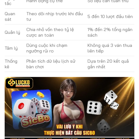
Hành động cụ thể
Số liệu cần tuân thủ
tắc
Quan
Theo dõi nhịp trước khi đầu
5 đến 10 lượt đầu tiên
sát
tư
Chia nhỏ vốn theo tỷ lệ
1% đến 2% tổng ngân
Quản lý
cược an toàn
sách
Dừng cuộc khi chạm
Không quá 3 ván thua
Tâm lý
ngưỡng rủi ro
liên tiếp
Thống
Phân tích dữ liệu lịch sử
Dựa trên 20 kết quả
kê
bàn chơi
gần nhất