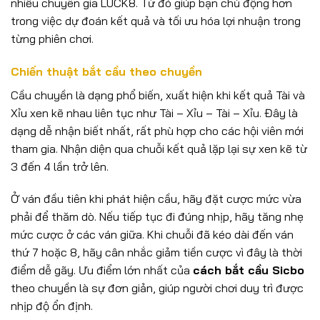
nhiều chuyên gia LUCK8. Từ đó giúp bạn chủ động hơn
trong việc dự đoán kết quả và tối ưu hóa lợi nhuận trong
từng phiên chơi.
Chiến thuật bắt cầu theo chuyền
Cầu chuyền là dạng phổ biến, xuất hiện khi kết quả Tài và
Xỉu xen kẽ nhau liên tục như Tài – Xỉu – Tài – Xỉu. Đây là
dạng dễ nhận biết nhất, rất phù hợp cho các hội viên mới
tham gia. Nhận diện qua chuỗi kết quả lặp lại sự xen kẽ từ
3 đến 4 lần trở lên.
Ở ván đầu tiên khi phát hiện cầu, hãy đặt cược mức vừa
phải để thăm dò. Nếu tiếp tục đi đúng nhịp, hãy tăng nhẹ
mức cược ở các ván giữa. Khi chuỗi đã kéo dài đến ván
thứ 7 hoặc 8, hãy cân nhắc giảm tiền cược vì đây là thời
điểm dễ gãy. Ưu điểm lớn nhất của
cách bắt cầu Sicbo
theo chuyền là sự đơn giản, giúp người chơi duy trì được
nhịp độ ổn định.