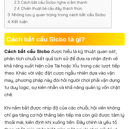
Cách bắt cầu Sicbo nghe vị âm thanh
Chiến thuật bẻ cầu đầy thách thức
Những lưu ý quan trọng trong cách bắt cầu Sicbo
Kết luận
Cách bắt cầu Sicbo là gì?
Cách bắt cầu Sicbo
được hiểu là kỹ thuật quan sát,
phân tích chuỗi kết quả lịch sử để đưa ra nhận định về
khả năng xuất hiện cửa Tài hoặc Xỉu trong các lượt tiếp
theo. Khác với việc đặt cược ngẫu nhiên dựa vào vận
may, phương pháp này đòi hỏi người chơi phải vận dụng
tư duy logic, sự kiên nhẫn và khả năng quản lý vốn chặt
chẽ.
Khi nắm bắt được nhịp độ của các chuỗi, hội viên không
chỉ gia tăng cơ hội thắng liên tiếp mà còn giữ được tâm lý
thoải mái, kiên định khi xuống tiền. Đây chính là yếu tố