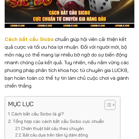
Cách bắt cầu Sicbo
chuẩn giúp hội viên cải thiện kết
quả cược và tối ưu hóa lợi nhuận. Đối với người mới, bộ
môn này có thể mang lại nhiều bỡ ngỡ do sự biến động
nhanh chóng của kết quả. Tuy nhiên, nếu nắm vững các
phương pháp phân tích khoa học từ chuyên gia LUCK8,
bạn hoàn toàn có thể tự tin làm chủ cuộc chơi và giành
chiến thắng.
MỤC LỤC
Cách bắt cầu Sicbo là gì?
Tổng hợp các cách bắt cầu Sicbo cực chuẩn
Chiến thuật bắt cầu theo chuyền
Bắt cầu dựa trên tâm lý đám đông