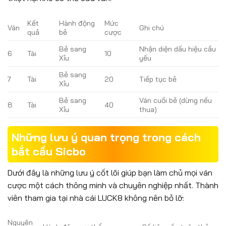
Kết
Hành động
Mức
Ván
Ghi chú
quả
bẻ
cược
Bẻ sang
Nhận diện dấu hiệu cầu
6
Tài
10
Xỉu
yếu
Bẻ sang
7
Tài
20
Tiếp tục bẻ
Xỉu
Bẻ sang
Ván cuối bẻ (dừng nếu
8
Tài
40
Xỉu
thua)
Những lưu ý quan trọng trong cách
bắt cầu Sicbo
Dưới đây là những lưu ý cốt lõi giúp bạn làm chủ mọi ván
cược một cách thông minh và chuyên nghiệp nhất. Thành
viên tham gia tại nhà cái LUCK8 không nên bỏ lỡ:
Nguyên