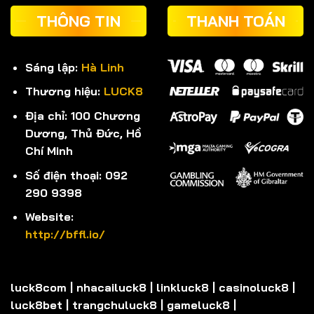
THÔNG TIN
THANH TOÁN
Sáng lập:
Hà Linh
Thương hiệu:
LUCK8
Địa chỉ: 100 Chương
Dương, Thủ Đức, Hồ
Chí Minh
Số điện thoại: 092
290 9398
Website:
http://bffl.io/
luck8com | nhacailuck8 | linkluck8 | casinoluck8 |
luck8bet | trangchuluck8 | gameluck8 |