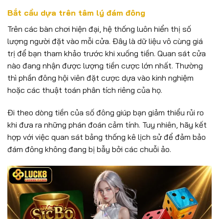
Bắt cầu dựa trên tâm lý đám đông
Trên các bàn chơi hiện đại, hệ thống luôn hiển thị số
lượng người đặt vào mỗi cửa. Đây là dữ liệu vô cùng giá
trị để bạn tham khảo trước khi xuống tiền. Quan sát cửa
nào đang nhận được lượng tiền cược lớn nhất. Thường
thì phần đông hội viên đặt cược dựa vào kinh nghiệm
hoặc các thuật toán phân tích riêng của họ.
Đi theo dòng tiền của số đông giúp bạn giảm thiểu rủi ro
khi đưa ra những phán đoán cảm tính. Tuy nhiên, hãy kết
hợp với việc quan sát bảng thống kê lịch sử để đảm bảo
đám đông không đang bị bẫy bởi các chuỗi ảo.