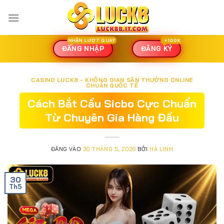
Bỏ
qua
nội
dung
ĐĂNG NHẬP
ĐĂNG KÝ
CASINO LUCK8 - KHÔNG GIAN SĂN THƯỞNG ONLINE
CHUẨN QUỐC TẾ
Cách Bắt Cầu Sicbo Cực Chuẩn
Từ Chuyên Gia Hàng Đầu
ĐĂNG VÀO
30 THÁNG 5, 2026
BỞI
HÀ LINH
30
Th5