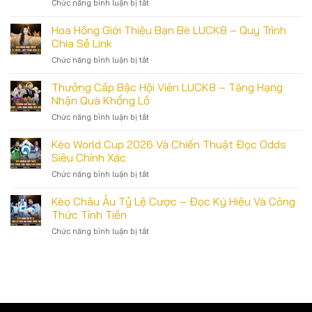
ở
Chức năng bình luận bị tắt
Quà
Tặng
Hoa Hồng Giới Thiệu Bạn Bè LUCK8 – Quy Trình
Tân
Chia Sẻ Link
Thủ
ở
Chức năng bình luận bị tắt
LUCK8
Hoa
–
Hồng
Thưởng Cấp Bậc Hội Viên LUCK8 – Tăng Hạng
Xác
Giới
Thực
Nhận Quà Khổng Lồ
Thiệu
Tài
ở
Chức năng bình luận bị tắt
Bạn
Khoản,
Thưởng
Bè
Nhận
Cấp
Kèo World Cup 2026 Và Chiến Thuật Đọc Odds
LUCK8
100.000
Bậc
–
Siêu Chính Xác
Xu
Hội
Quy
ở
Chức năng bình luận bị tắt
Viên
Trình
Kèo
LUCK8
Chia
World
Kèo Châu Âu Tỷ Lệ Cược – Đọc Ký Hiệu Và Công
–
Sẻ
Cup
Tăng
Thức Tính Tiền
Link
2026
Hạng
ở
Chức năng bình luận bị tắt
Và
Nhận
Kèo
Chiến
Quà
Châu
Thuật
Khổng
Âu
Đọc
Lồ
Tỷ
Odds
Lệ
Siêu
Cược
Chính